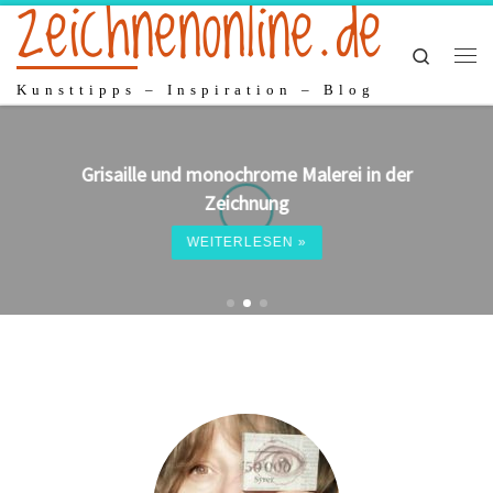
zeichnenonline.de
Zum Inhalt springen
Search
Me
Kunsttipps – Inspiration – Blog
Grisaille und monochrome Malerei in der
Zeichnung
WEITERLESEN »