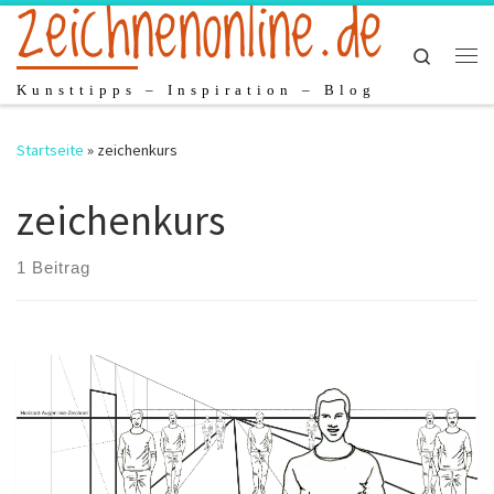
zeichnenonline.de
Zum Inhalt springen
Search
Me
Kunsttipps – Inspiration – Blog
Startseite
»
zeichenkurs
zeichenkurs
1 Beitrag