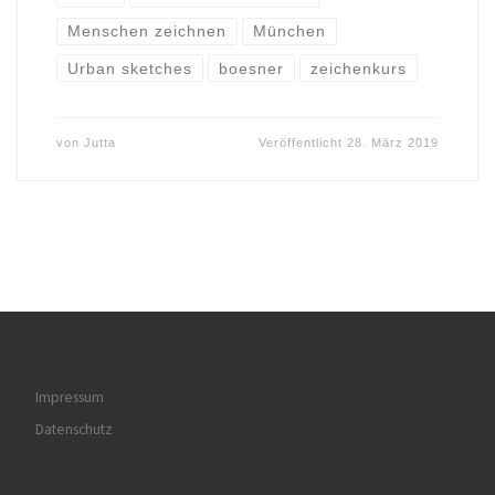
Menschen zeichnen
München
Urban sketches
boesner
zeichenkurs
von
Jutta
Veröffentlicht
28. März 2019
Impressum
Datenschutz