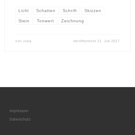
Licht
Schatten
Schrift
Skizzen
Stein
Tonwert
Zeichnung
von
Jutta
Veröffentlicht
21. Juli 2017
Impressum
Datenschutz