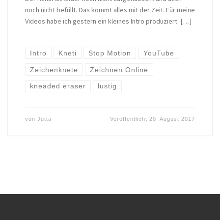
noch nicht befüllt. Das kommt alles mit der Zeit. Für meine
Videos habe ich gestern ein kleines Intro produziert. […]
Intro
Kneti
Stop Motion
YouTube
Zeichenknete
Zeichnen Online
kneaded eraser
lustig
von
Jutta
Veröffentlicht
20. August 2017