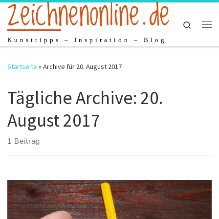
zeichnenonline.de
Zum Inhalt springen
Search
Me
Kunsttipps – Inspiration – Blog
Startseite
»
Archive für 20. August 2017
Tägliche Archive:
20.
August 2017
1 Beitrag